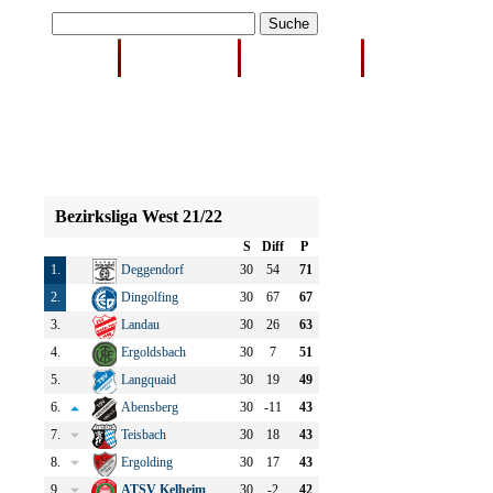
Home
Hauptverein
Förderverein
1. Mannschaft
Bezirksliga West 21/22
S
Diff
P
1.
Deggendorf
30
54
71
2.
Dingolfing
30
67
67
3.
Landau
30
26
63
4.
Ergoldsbach
30
7
51
5.
Langquaid
30
19
49
6.
Abensberg
30
-11
43
7.
Teisbach
30
18
43
8.
Ergolding
30
17
43
9.
ATSV Kelheim
30
-2
42