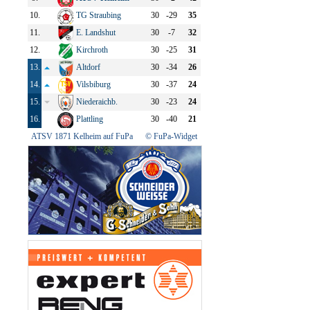
10.
TG Straubing
30
-29
35
11.
E. Landshut
30
-7
32
12.
Kirchroth
30
-25
31
13.
Altdorf
30
-34
26
14.
Vilsbiburg
30
-37
24
15.
Niederaichb.
30
-23
24
16.
Plattling
30
-40
21
ATSV 1871 Kelheim auf FuPa
© FuPa-Widget