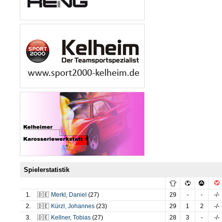
Spielerstatistik
1.
🇩🇪
Merkl
,
Daniel
(27)
29
-
-
-/-
2.
🇩🇪
Kürzl
,
Johannes
(23)
29
1
2
-/-
3.
🇩🇪
Kellner
,
Tobias
(27)
28
3
-
-/-