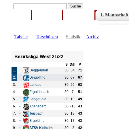
1. Mannschaft
Home
Hauptverein
Förderverein
Tabelle
Torschützen
Statistik
Archiv
Bezirksliga West 21/22
S
Diff
P
1.
Deggendorf
30
54
71
2.
Dingolfing
30
67
67
3.
Landau
30
26
63
4.
Ergoldsbach
30
7
51
5.
Langquaid
30
19
49
6.
Abensberg
30
-11
43
7.
Teisbach
30
18
43
8.
Ergolding
30
17
43
9.
ATSV Kelheim
30
-2
42