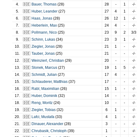
4.
🇩🇪
Bauer
,
Thomas
(28)
28
-
1
-/-
5.
🇩🇪
Huber
,
Leander
(27)
27
4
1
-/-
6.
🇩🇪
Haas
,
Jonas
(28)
26
12
1
-/-
7.
🇩🇪
Heberlein
,
Max
(25)
24
4
-
-/-
8.
🇩🇪
Pollmann
,
Nico
(25)
23
9
2
3/3
9.
🇩🇪
Schinn
,
Lukas
(34)
23
3
1
-/-
10.
🇩🇪
Ziegler
,
Jonas
(28)
21
1
-
-/-
11.
🇩🇪
Tauber
,
Jonas
(25)
21
-
-
-/-
12.
🇩🇪
Weinzierl
,
Christian
(29)
20
-
-
-/-
13.
🇩🇪
Slonek
,
Marcus
(27)
19
1
5
-/-
14.
🇩🇪
Schmidt
,
Julian
(27)
17
4
-
-/-
15.
🇩🇪
Schlauderer
,
Matthias
(37)
17
-
-
-/-
16.
🇩🇪
Rabl
,
Maximilian
(26)
15
1
-
-/-
17.
🇩🇪
Huber
,
Dominik
(32)
14
-
-
-/-
18.
🇩🇪
Reng
,
Moritz
(24)
10
-
-
-/-
19.
🇩🇪
Ziegler
,
Tobias
(32)
6
1
-
-/-
20.
🇩🇪
Lafci
,
Mustafa
(33)
4
1
-
-/-
21.
🇩🇪
Dinauer
,
Alexander
(28)
3
-
-
-/-
22.
🇩🇪
Chrubasik
,
Christoph
(39)
1
-
-
-/-