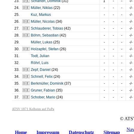
23.
🇩🇪
Schandri
,
Dominik
(31)
1
-
-
-/-
24.
🇩🇪
Müller
,
Niklas
(22)
-
-
-
-/-
25.
Kuz
,
Markus
-
-
-
-/-
26.
🇩🇪
Müller
,
Nicolas
(34)
-
-
-
-/-
27.
🇩🇪
Schlauderer
,
Tobias
(42)
-
-
-
-/-
28.
🇩🇪
Böhm
,
Sebastian
(42)
-
-
-
-/-
29.
Müller
,
Lukas
(25)
-
-
-
-/-
30.
🇩🇪
Holzapfel
,
Stefan
(26)
-
-
-
-/-
31.
Todt
,
Julian
-
-
-
-/-
32.
Röhrl
,
Luis
-
-
-
-/-
33.
🇩🇪
Zepf
,
Daniel
(24)
-
-
-
-/-
34.
🇩🇪
Schnell
,
Felix
(24)
-
-
-
-/-
35.
🇩🇪
Berkmüller
,
Dominik
(37)
-
-
-
-/-
36.
🇩🇪
Gruner
,
Fabian
(35)
-
-
-
-/-
37.
🇩🇪
Schober
,
Mario
(24)
-
-
-
-/-
ATSV 1871 Kelheim auf FuPa
© ATSV
Nav
Home
Impressum
Datenschutz
Sitemap