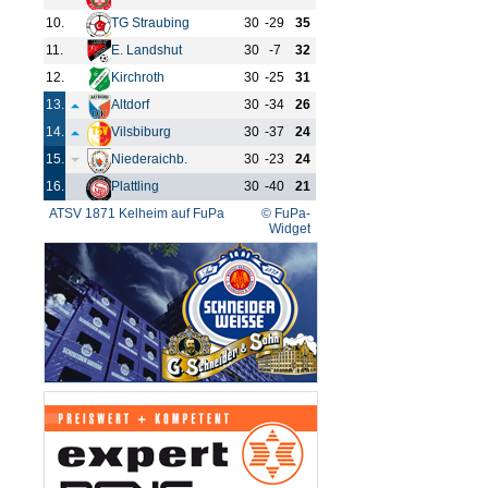
10.
TG Straubing
30
-29
35
11.
E. Landshut
30
-7
32
12.
Kirchroth
30
-25
31
13.
Altdorf
30
-34
26
14.
Vilsbiburg
30
-37
24
15.
Niederaichb.
30
-23
24
16.
Plattling
30
-40
21
ATSV 1871 Kelheim auf FuPa
© FuPa-
Widget