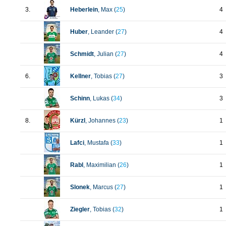
3.
Heberlein
, Max (
25
)
4
Huber
, Leander (
27
)
4
Schmidt
, Julian (
27
)
4
6.
Kellner
, Tobias (
27
)
3
Schinn
, Lukas (
34
)
3
8.
Kürzl
, Johannes (
23
)
1
Lafci
, Mustafa (
33
)
1
Rabl
, Maximilian (
26
)
1
Slonek
, Marcus (
27
)
1
Ziegler
, Tobias (
32
)
1