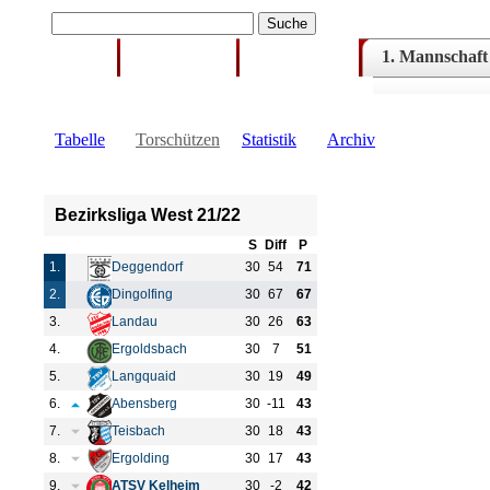
1. Mannschaft
Home
Hauptverein
Förderverein
Tabelle
Torschützen
Statistik
Archiv
Bezirksliga West 21/22
S
Diff
P
1.
Deggendorf
30
54
71
2.
Dingolfing
30
67
67
3.
Landau
30
26
63
4.
Ergoldsbach
30
7
51
5.
Langquaid
30
19
49
6.
Abensberg
30
-11
43
7.
Teisbach
30
18
43
8.
Ergolding
30
17
43
9.
ATSV Kelheim
30
-2
42