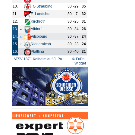
10.
TG Straubing
30
-29
35
11.
E. Landshut
30
-7
32
12.
Kirchroth
30
-25
31
13.
Altdorf
30
-34
26
14.
Vilsbiburg
30
-37
24
15.
Niederaichb.
30
-23
24
16.
Plattling
30
-40
21
ATSV 1871 Kelheim auf FuPa
© FuPa-
Widget